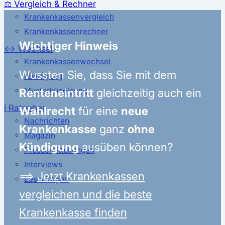
⚖️ Vergleich & Rechner
Krankenkassenvergleich
Krankenkassenrechner
Wichtiger Hinweis
↔ Wechsel
Krankenkassenwechsel
Wussten Sie, dass Sie mit dem
Kündigung
Renteneintritt
gleichzeitig auch ein
Musterkündigung
ℹ Ratgeber
Wahlrecht
für eine
neue
Nachrichten
Krankenkasse
ganz
ohne
Magazin
Kündigung
ausüben können?
Pressemitteilungen
Interviews
⟹
Jetzt Krankenkassen
Leserfragen
vergleichen und die beste
Krankenkasse finden