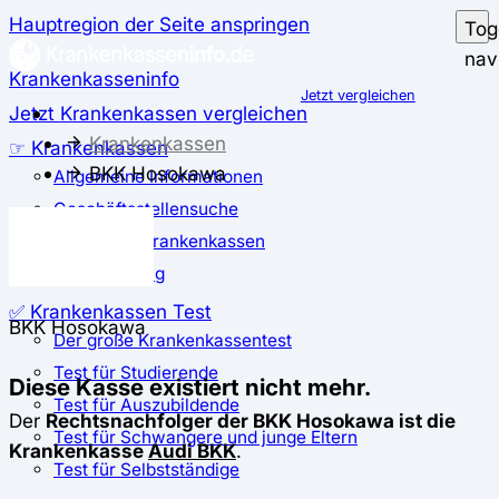
Hauptregion der Seite anspringen
Tog
nav
Krankenkasseninfo
Jetzt vergleichen
Jetzt Krankenkassen vergleichen
Krankenkassen
☞ Krankenkassen
BKK Hosokawa
Allgemeine Informationen
Geschäftsstellensuche
günstigste Krankenkassen
Zusatzbeitrag
✅ Krankenkassen Test
BKK Hosokawa
Der große Krankenkassentest
Test für Studierende
Diese Kasse existiert nicht mehr.
Test für Auszubildende
Der
Rechtsnachfolger der BKK Hosokawa ist die
Test für Schwangere und junge Eltern
Krankenkasse
Audi BKK
.
Test für Selbstständige