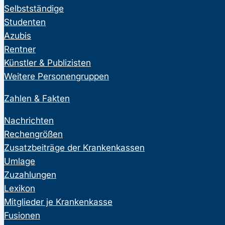
Selbstständige
Studenten
Azubis
Rentner
Künstler & Publizisten
Weitere Personengruppen
Zahlen & Fakten
Nachrichten
Rechengrößen
Zusatzbeiträge der Krankenkassen
Umlage
Zuzahlungen
Lexikon
Mitglieder je Krankenkasse
Fusionen