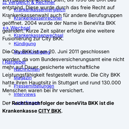
⚖️ Vergleich & Rechner
entstand. Diese wurde durch das freie Recht auf
Krankenkassenvergleich
Krankenkassenwahl auch für andere Berufsgruppen
Krankenkassenrechner
geöffnet. 2004 wurde der Name in BeneVita BKK
↔ Wechsel
geändert. Kurze Zeit später erfolgte eine weitere
Krankenkassenwechsel
Fusionierung zur City BKK.
Kündigung
Die City BKK ist am 20. Juni 2011 geschlossen
Musterkündigung
worden, da vom Bundesversicherungsamt eine nicht
ℹ Ratgeber
mehr auf Dauer gesicherte wirtschaftliche
Nachrichten
Leistungsfähigkeit festgestellt wurde. Die City BKK
Magazin
hatte ihren Hauptsitz in Stuttgart und rund 130.000
Pressemitteilungen
Menschen waren bei ihr versichert.
Interviews
Der
Rechtsnachfolger der beneVita BKK ist die
Leserfragen
Krankenkasse
CITY BKK
.