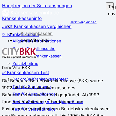
Hauptregion der Seite anspringen
Tog
nav
Krankenkasseninfo
Jetzt vergleichen
Jetzt Krankenkassen vergleichen
Krankenkassen
☞ Krankenkassen
beneVita BKK
Allgemeine Informationen
Geschäftsstellensuche
günstigste Krankenkassen
Zusatzbeitrag
beneVita BKK
✅ Krankenkassen Test
Der große Krankenkassentest
Die BeneVita Betriebskrankenkasse (BKK) wurde
Test für Studierende
1902 als Betriebskrankenkasse des
Test für Auszubildende
Bauunternehmens Baresel gegründet. Ab 1993
fanden verschiedene Übernahmen und
Test für Schwangere und junge Eltern
Fusionierungen mit anderen Betriebskrankenkassen
Test für Selbstständige
von Bauunternehmen statt, bis 1996 die BKK Bau