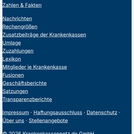
Zahlen & Fakten
Nachrichten
Rechengrößen
Zusatzbeiträge der Krankenkassen
Umlage
Zuzahlungen
Lexikon
Mitglieder je Krankenkasse
Fusionen
Geschäftsberichte
Satzungen
Transparenzberichte
Impressum
·
Haftungsausschluss
·
Datenschutz
·
Über uns
·
Stellenangebote
© 2026 Krankenkassennetz.de GmbH