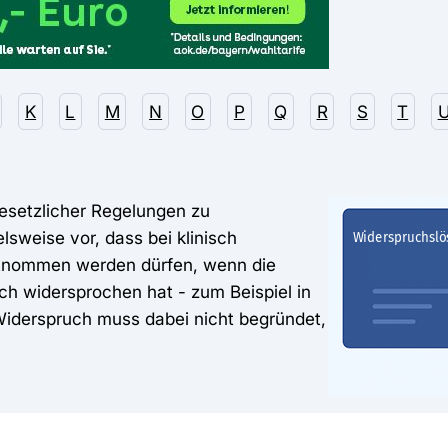
K
L
M
N
O
P
Q
R
S
T
gesetzlicher Regelungen zu
lsweise vor, dass bei klinisch
entnommen werden dürfen, wenn die
ch widersprochen hat - zum Beispiel in
Widerspruch muss dabei nicht begründet,