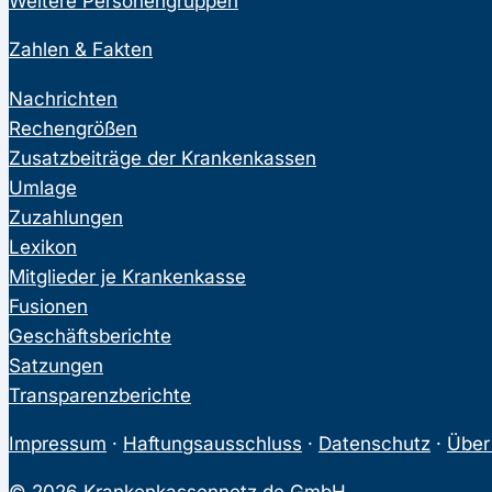
Weitere Personengruppen
Zahlen & Fakten
Nachrichten
Rechengrößen
Zusatzbeiträge der Krankenkassen
Umlage
Zuzahlungen
Lexikon
Mitglieder je Krankenkasse
Fusionen
Geschäftsberichte
Satzungen
Transparenzberichte
Impressum
·
Haftungsausschluss
·
Datenschutz
·
Über
© 2026 Krankenkassennetz.de GmbH