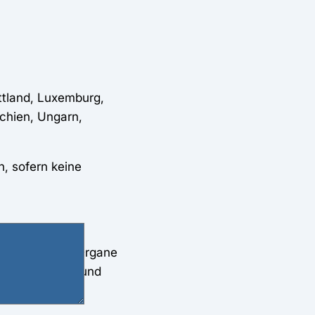
ettland, Luxemburg,
echien, Ungarn,
, sofern keine
legt fest, dass Organe
nder eintragen und
sweise mit dem