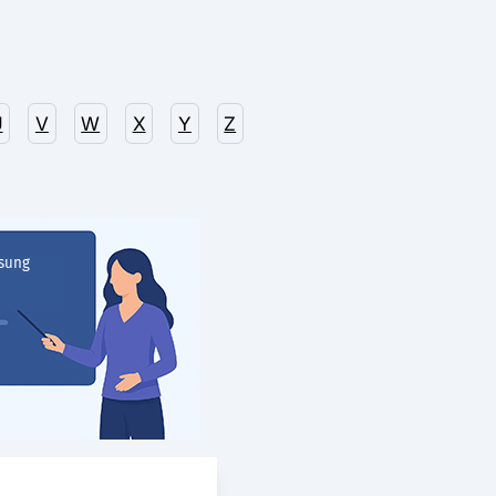
U
V
W
X
Y
Z