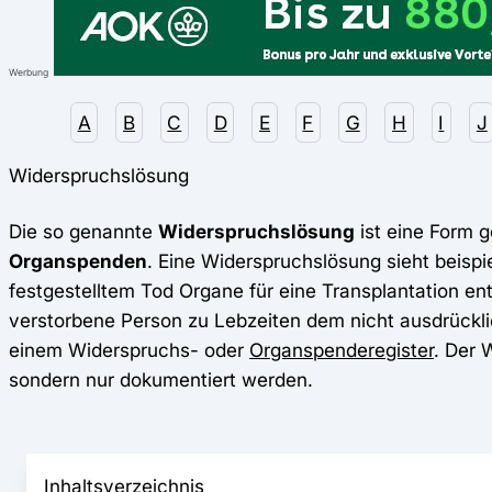
Werbung
A
B
C
D
E
F
G
H
I
J
Widerspruchslösung
Die so genannte
Widerspruchslösung
ist eine Form 
Organspenden
. Eine Widerspruchslösung sieht beispie
festgestelltem Tod Organe für eine Transplantation 
verstorbene Person zu Lebzeiten dem nicht ausdrückli
einem Widerspruchs- oder
Organspenderegister
. Der 
sondern nur dokumentiert werden.
Inhaltsverzeichnis