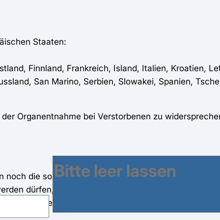
päischen Staaten:
land, Finnland, Frankreich, Island, Italien, Kroatien, L
Russland, San Marino, Serbien, Slowakei, Spanien, Tsch
 der Organentnahme bei Verstorbenen zu widersprechen
hin noch die so genannte
Entscheidungslösung
. Diese 
den dürfen, die sich aktiv zu Lebzeiten als Organspe
dokumentieren ihre
individuelle Entscheidung
beispiel