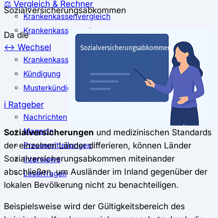
⚖️ Vergleich & Rechner
Sozialversicherungsabkommen
Krankenkassenvergleich
Krankenkassenrechner
Da die
↔ Wechsel
Krankenkassenwechsel
Kündigung
Musterkündigung
ℹ Ratgeber
Nachrichten
Magazin
Sozialversicherungen
und medizinischen Standards
der einzelnen Länder differieren, können Länder
Pressemitteilungen
Sozialversicherungsabkommen miteinander
Interviews
abschließen, um Ausländer im Inland gegenüber der
Leserfragen
lokalen Bevölkerung nicht zu benachteiligen.
Beispielsweise wird der Gültigkeitsbereich des