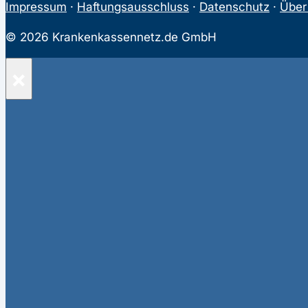
Impressum
·
Haftungsausschluss
·
Datenschutz
·
Über
© 2026 Krankenkassennetz.de GmbH
×