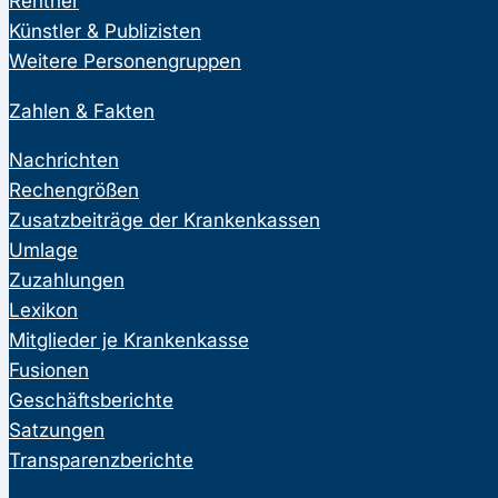
Rentner
Künstler & Publizisten
Weitere Personengruppen
Zahlen & Fakten
Nachrichten
Rechengrößen
Zusatzbeiträge der Krankenkassen
Umlage
Zuzahlungen
Lexikon
Mitglieder je Krankenkasse
Fusionen
Geschäftsberichte
Satzungen
Transparenzberichte