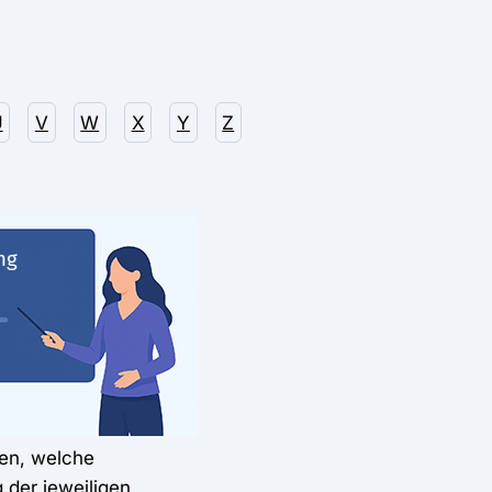
U
V
W
X
Y
Z
den, welche
 der jeweiligen