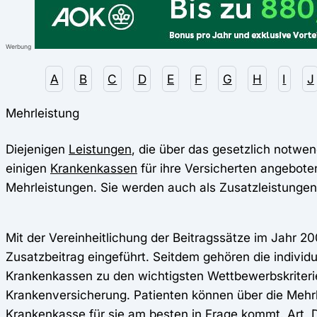
Werbung
A
B
C
D
E
F
G
H
I
J
Mehrleistung
Diejenigen
Leistungen
, die über das gesetzlich notw
einigen
Krankenkassen
für ihre Versicherten angebot
Mehrleistungen. Sie werden auch als Zusatzleistungen
Mit der Vereinheitlichung der Beitragssätze im Jahr 2
Zusatzbeitrag eingeführt. Seitdem gehören die individ
Krankenkassen zu den wichtigsten Wettbewerbskriterie
Krankenversicherung. Patienten können über die Mehr
Krankenkasse für sie am besten in Frage kommt. Art, 