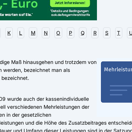
K
L
M
N
O
P
Q
R
S
T
endige Maß hinausgehen und trotzdem von
en werden, bezeichnet man als
 bezeichnet.
009 wurde auch der kassenindividuelle
uell verschiedenen Mehrleistungen der
n in der gesetzlichen
leistungen und die Höhe des Zusatzbeitrages entschei
Dauer und Umfang dieser Leistungen sind in der Satzung