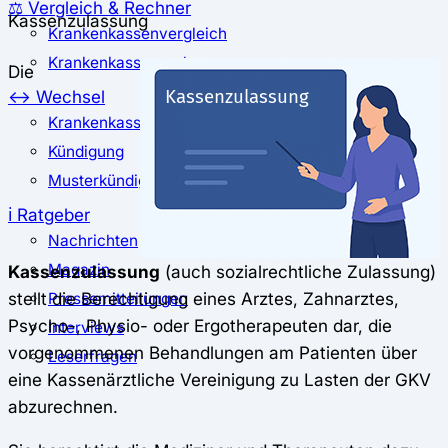
⚖️ Vergleich & Rechner
Kassenzulassung
Krankenkassenvergleich
Krankenkassenrechner
Die
↔ Wechsel
Krankenkassenwechsel
Kündigung
Musterkündigung
ℹ Ratgeber
Nachrichten
Magazin
Kassenzulassung
(auch sozialrechtliche Zulassung)
stellt die Berechtigung eines Arztes, Zahnarztes,
Pressemitteilungen
Psycho-, Physio- oder Ergotherapeuten dar, die
Interviews
vorgenommenen Behandlungen am Patienten über
Leserfragen
eine Kassenärztliche Vereinigung zu Lasten der GKV
abzurechnen.