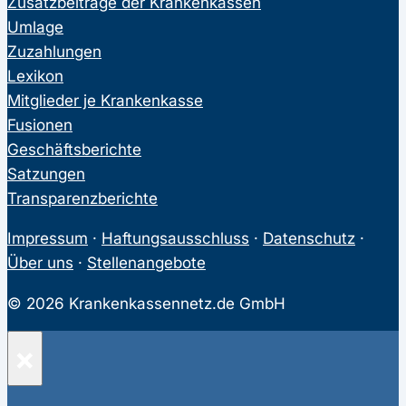
Zusatzbeiträge der Krankenkassen
Umlage
Zuzahlungen
Lexikon
Mitglieder je Krankenkasse
Fusionen
Geschäftsberichte
Satzungen
Transparenzberichte
Impressum
·
Haftungsausschluss
·
Datenschutz
·
Über uns
·
Stellenangebote
© 2026 Krankenkassennetz.de GmbH
×