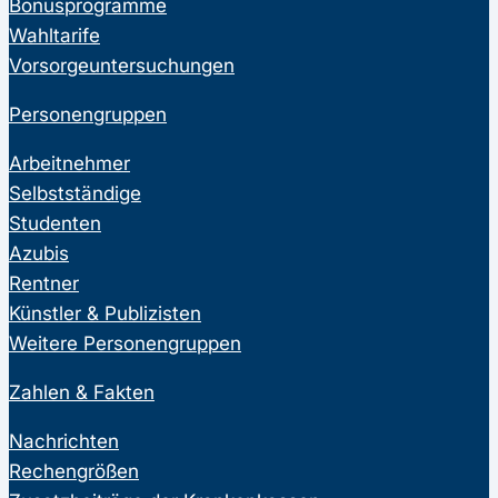
Bonusprogramme
Wahltarife
Vorsorgeuntersuchungen
Personengruppen
Arbeitnehmer
Selbstständige
Studenten
Azubis
Rentner
Künstler & Publizisten
Weitere Personengruppen
Zahlen & Fakten
Nachrichten
Rechengrößen