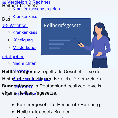
⚖️ Vergleich & Rechner
Heilberufsgesetz
Krankenkassenvergleich
Krankenkassenrechner
Das
↔ Wechsel
Krankenkassenwechsel
Kündigung
Musterkündigung
ℹ Ratgeber
Nachrichten
Magazin
Heilberufsgesetz
regelt alle Geschehnisse der
Heilberufe
im ärztlichen Bereich. Die einzelnen
Pressemitteilungen
Bundesländer
in Deutschland besitzen jeweils
Interviews
eigene Heilberufsgesetze.
Leserfragen
Kammergesetz für Heilberufe Hamburg
Heilberufegesetz Bremen