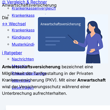
⚖️ Vergleich & Rechner
Anwartschaftsversicherung
Krankenkassenvergleich
Krankenkassenrechner
Die
↔ Wechsel
Krankenkassenwechsel
Kündigung
Musterkündigung
ℹ Ratgeber
Nachrichten
Magazin
Anwartschaftsversicherung
bezeichnet eine
Möglichkeit der Tarifgestaltung in der Privaten
Pressemitteilungen
Krankenversicherung (PKV). Mit einer
Anwartschaft
Interviews
wird der Versicherungsschutz während einer
Leserfragen
Unterbrechung aufrechterhalten.