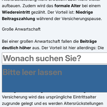
aufbauen. Zudem wird das
formale Alter
bei einem
Wiedereintritt
gezählt. Der Vorteil ist:
Niedrige
Beitragszahlung
während der Versicherungspause.
Große Anwartschaft
Bei einer großen Anwartschaft fallen die
Beiträge
deutlich höher
aus. Der Vorteil ist hier allerdings: Die
Alterungsrückstellungen bauen sich in der Zeit der
Übergangslösung weiter auf und die Prämien der
privaten Krankenversicherung bleiben bestehen.
Bei einer großen Anwartschaft wird zusätzlich auch
das
Eintrittsalter
„konserviert“, das heißt bei der
Beitragsberechnung beim Wiedereinstieg
in die
Versicherung wird das ursprüngliche Eintrittsalter
zugrunde gelegt und es werden Altersrückstellungen