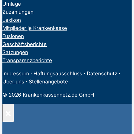
Umlage
Zuzahlungen
Lexikon
Mitglieder je Krankenkasse
Fusionen
Geschäftsberichte
Satzungen
Transparenzberichte
Impressum
·
Haftungsausschluss
·
Datenschutz
·
Über uns
·
Stellenangebote
© 2026 Krankenkassennetz.de GmbH
×