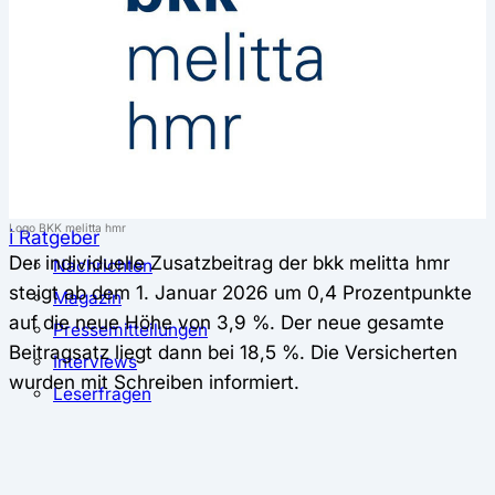
⚖️ Vergleich & Rechner
Krankenkassenvergleich
Krankenkassenrechner
↔ Wechsel
Krankenkassenwechsel
Kündigung
Musterkündigung
Logo BKK melitta hmr
ℹ Ratgeber
Der individuelle Zusatzbeitrag der bkk melitta hmr
Nachrichten
steigt ab dem 1. Januar 2026 um 0,4 Prozentpunkte
Magazin
auf die neue Höhe von 3,9 %. Der neue gesamte
Pressemitteilungen
Beitragsatz liegt dann bei 18,5 %. Die Versicherten
Interviews
wurden mit Schreiben informiert.
Leserfragen