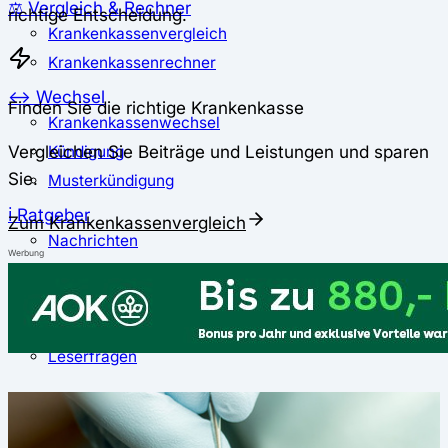
⚖️ Vergleich & Rechner
richtige Entscheidung.
Krankenkassenvergleich
Krankenkassenrechner
↔ Wechsel
Finden Sie die richtige Krankenkasse
Krankenkassenwechsel
Vergleichen Sie Beiträge und Leistungen und sparen
Kündigung
Sie.
Musterkündigung
ℹ Ratgeber
Zum Krankenkassenvergleich
Nachrichten
Werbung
Magazin
Pressemitteilungen
Interviews
Leserfragen