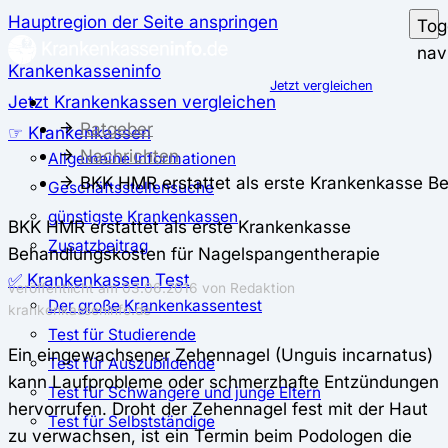
Hauptregion der Seite anspringen
Tog
nav
Krankenkasseninfo
Jetzt vergleichen
Jetzt Krankenkassen vergleichen
Ratgeber
☞ Krankenkassen
Nachrichten
Allgemeine Informationen
BKK HMR erstattet als erste Krankenkasse B
Geschäftsstellensuche
günstigste Krankenkassen
BKK HMR erstattet als erste Krankenkasse
Zusatzbeitrag
Behandlungskosten für Nagelspangentherapie
✅ Krankenkassen Test
veröffentlicht am
03.06.2016
von Redaktion
Der große Krankenkassentest
krankenkasseninfo.de
Test für Studierende
Ein eingewachsener Zehennagel (Unguis incarnatus)
Test für Auszubildende
kann Laufprobleme oder schmerzhafte Entzündungen
Test für Schwangere und junge Eltern
hervorrufen. Droht der Zehennagel fest mit der Haut
Test für Selbstständige
zu verwachsen, ist ein Termin beim Podologen die