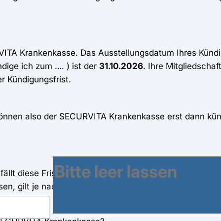
RVITA Krankenkasse. Das Ausstellungsdatum Ihres Kündi
dige ich zum …. ) ist der
31.10.2026
. Ihre Mitgliedscha
r Kündigungsfrist.
e können also der SECURVITA Krankenkasse erst dann kü
fällt diese Frist. In diesem Fall haben Sie ein Sonderkü
, gilt je nach Art des Tarifs eine längere Bindungsfrist