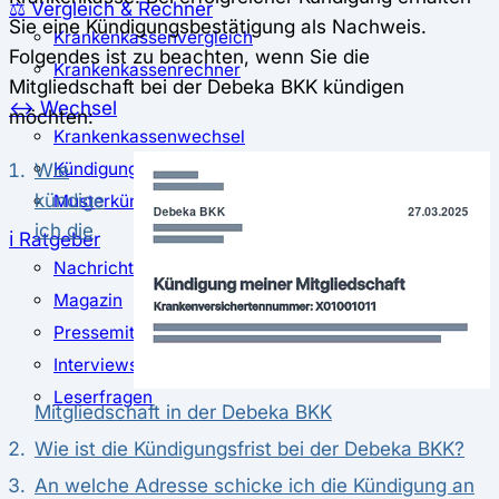
⚖️ Vergleich & Rechner
Sie eine Kündigungsbestätigung als Nachweis.
Krankenkassenvergleich
Folgendes ist zu beachten, wenn Sie die
Krankenkassenrechner
Mitgliedschaft bei der Debeka BKK kündigen
↔ Wechsel
möchten:
Krankenkassenwechsel
Wie
Kündigung
kündige
Musterkündigung
ich die
ℹ Ratgeber
Nachrichten
Magazin
Pressemitteilungen
Interviews
Leserfragen
Mitgliedschaft in der Debeka BKK
Wie ist die Kündigungsfrist bei der Debeka BKK?
An welche Adresse schicke ich die Kündigung an