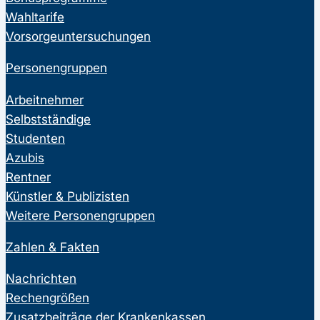
Wahltarife
Vorsorgeuntersuchungen
Personengruppen
Arbeitnehmer
Selbstständige
Studenten
Azubis
Rentner
Künstler & Publizisten
Weitere Personengruppen
Zahlen & Fakten
Nachrichten
Rechengrößen
Zusatzbeiträge der Krankenkassen