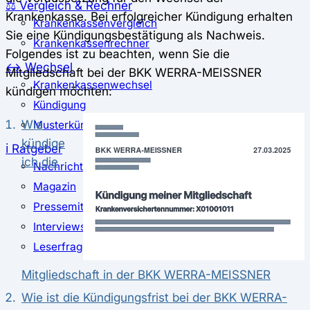
⚖️ Vergleich & Rechner
Krankenkasse. Bei erfolgreicher Kündigung erhalten
Krankenkassenvergleich
Sie eine Kündigungsbestätigung als Nachweis.
Krankenkassenrechner
Folgendes ist zu beachten, wenn Sie die
↔ Wechsel
Mitgliedschaft bei der BKK WERRA-MEISSNER
Krankenkassenwechsel
kündigen möchten:
Kündigung
Wie
Musterkündigung
kündige
ℹ Ratgeber
ich die
Nachrichten
Magazin
Pressemitteilungen
Interviews
Leserfragen
Mitgliedschaft in der BKK WERRA-MEISSNER
Wie ist die Kündigungsfrist bei der BKK WERRA-