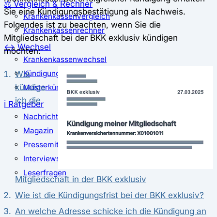
⚖️ Vergleich & Rechner
Sie eine Kündigungsbestätigung als Nachweis.
Krankenkassenvergleich
Folgendes ist zu beachten, wenn Sie die
Krankenkassenrechner
Mitgliedschaft bei der BKK exklusiv kündigen
↔ Wechsel
möchten:
Krankenkassenwechsel
Wie
Kündigung
kündige
Musterkündigung
ich die
ℹ Ratgeber
Nachrichten
Magazin
Pressemitteilungen
Interviews
Leserfragen
Mitgliedschaft in der BKK exklusiv
Wie ist die Kündigungsfrist bei der BKK exklusiv?
An welche Adresse schicke ich die Kündigung an