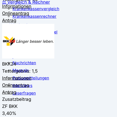
⚖️ Vergleich & Rechner
Informationen
Krankenkassenvergleich
Onlineantrag
Krankenkassenrechner
Antrag
↔ Wechsel
Krankenkassenwechsel
Kündigung
Musterkündigung
ℹ Ratgeber
Nachrichten
BKK24
Magazin
Testergebnis: 1,5
Informationen
Pressemitteilungen
Onlineantrag
Interviews
Antrag
Leserfragen
Zusatzbeitrag
ZF BKK
3,40%