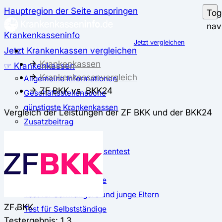
Hauptregion der Seite anspringen
Tog
nav
Krankenkasseninfo
Jetzt vergleichen
Jetzt Krankenkassen vergleichen
Krankenkassen
☞ Krankenkassen
Krankenkassenvergleich
Allgemeine Informationen
ZF BKK vs. BKK24
Geschäftsstellensuche
günstigste Krankenkassen
Vergleich der Leistungen der ZF BKK und der BKK24
Zusatzbeitrag
✅ Krankenkassen Test
Der große Krankenkassentest
Test für Studierende
Test für Auszubildende
Test für Schwangere und junge Eltern
ZF BKK
Test für Selbstständige
Testergebnis: 1,3