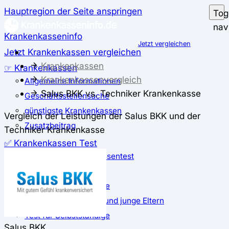
Hauptregion der Seite anspringen
Tog
nav
Krankenkasseninfo
Jetzt vergleichen
Jetzt Krankenkassen vergleichen
Krankenkassen
☞ Krankenkassen
Krankenkassenvergleich
Allgemeine Informationen
Salus BKK vs. Techniker Krankenkasse
Geschäftsstellensuche
günstigste Krankenkassen
Vergleich der Leistungen der Salus BKK und der
Zusatzbeitrag
Techniker Krankenkasse
✅ Krankenkassen Test
Der große Krankenkassentest
Test für Studierende
Test für Auszubildende
Test für Schwangere und junge Eltern
Test für Selbstständige
Salus BKK