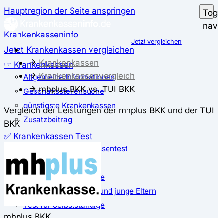
Hauptregion der Seite anspringen
Tog
nav
Krankenkasseninfo
Jetzt vergleichen
Jetzt Krankenkassen vergleichen
Krankenkassen
☞ Krankenkassen
Krankenkassenvergleich
Allgemeine Informationen
mhplus BKK vs. TUI BKK
Geschäftsstellensuche
günstigste Krankenkassen
Vergleich der Leistungen der mhplus BKK und der TUI
Zusatzbeitrag
BKK
✅ Krankenkassen Test
Der große Krankenkassentest
Test für Studierende
Test für Auszubildende
Test für Schwangere und junge Eltern
Test für Selbstständige
mhplus BKK