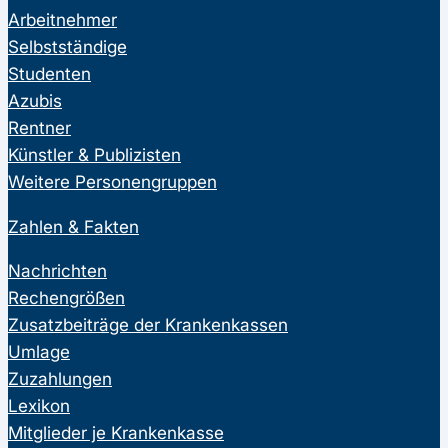
Arbeitnehmer
Selbstständige
Studenten
Azubis
Rentner
Künstler & Publizisten
Weitere Personengruppen
Zahlen & Fakten
Nachrichten
Rechengrößen
Zusatzbeiträge der Krankenkassen
Umlage
Zuzahlungen
Lexikon
Mitglieder je Krankenkasse