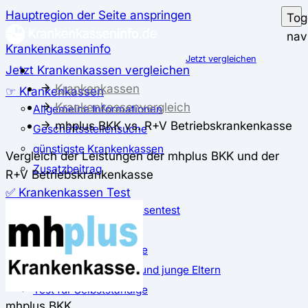
Hauptregion der Seite anspringen
Tog
nav
Krankenkasseninfo
Jetzt vergleichen
Jetzt Krankenkassen vergleichen
Krankenkassen
☞ Krankenkassen
Krankenkassenvergleich
Allgemeine Informationen
mhplus BKK vs. R+V Betriebskrankenkasse
Geschäftsstellensuche
günstigste Krankenkassen
Vergleich der Leistungen der mhplus BKK und der
Zusatzbeitrag
R+V Betriebskrankenkasse
✅ Krankenkassen Test
Der große Krankenkassentest
Test für Studierende
Test für Auszubildende
Test für Schwangere und junge Eltern
Test für Selbstständige
mhplus BKK