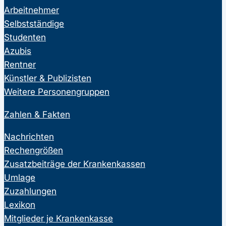
Arbeitnehmer
Selbstständige
Studenten
Azubis
Rentner
Künstler & Publizisten
Weitere Personengruppen
Zahlen & Fakten
Nachrichten
Rechengrößen
Zusatzbeiträge der Krankenkassen
Umlage
Zuzahlungen
Lexikon
Mitglieder je Krankenkasse