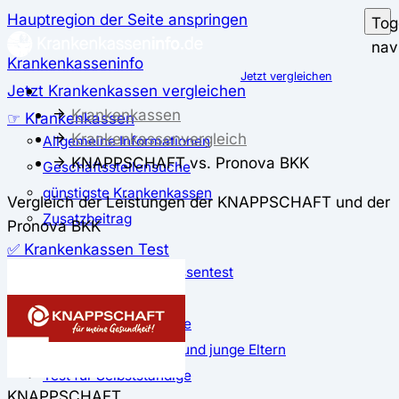
Hauptregion der Seite anspringen
Tog
nav
Krankenkasseninfo
Jetzt vergleichen
Jetzt Krankenkassen vergleichen
Krankenkassen
☞ Krankenkassen
Krankenkassenvergleich
Allgemeine Informationen
KNAPPSCHAFT vs. Pronova BKK
Geschäftsstellensuche
günstigste Krankenkassen
Vergleich der Leistungen der KNAPPSCHAFT und der
Zusatzbeitrag
Pronova BKK
✅ Krankenkassen Test
Der große Krankenkassentest
Test für Studierende
Test für Auszubildende
Test für Schwangere und junge Eltern
Test für Selbstständige
KNAPPSCHAFT