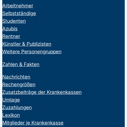
Arbeitnehmer
Selbstständige
Studenten
Azubis
Rentner
Künstler & Publizisten
Weitere Personengruppen
Zahlen & Fakten
Nachrichten
Rechengrößen
Zusatzbeiträge der Krankenkassen
Umlage
Zuzahlungen
Lexikon
Mitglieder je Krankenkasse