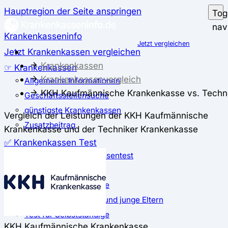
Hauptregion der Seite anspringen
Tog
nav
Krankenkasseninfo
Jetzt vergleichen
Jetzt Krankenkassen vergleichen
Krankenkassen
☞ Krankenkassen
Krankenkassenvergleich
Allgemeine Informationen
KKH Kaufmännische Krankenkasse vs. Techn
Geschäftsstellensuche
günstigste Krankenkassen
Vergleich der Leistungen der KKH Kaufmännische
Zusatzbeitrag
Krankenkasse und der Techniker Krankenkasse
✅ Krankenkassen Test
Der große Krankenkassentest
Test für Studierende
Test für Auszubildende
Test für Schwangere und junge Eltern
Test für Selbstständige
KKH Kaufmännische Krankenkasse