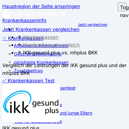
Hauptregion der Seite anspringen
Tog
nav
Krankenkasseninfo
Jetzt vergleichen
Jetzt Krankenkassen vergleichen
Krankenkassen
☞ Krankenkassen
Krankenkassenvergleich
Allgemeine Informationen
IKK gesund plus vs. mhplus BKK
Geschäftsstellensuche
günstigste Krankenkassen
Vergleich der Leistungen der IKK gesund plus und der
Zusatzbeitrag
mhplus BKK
✅ Krankenkassen Test
Der große Krankenkassentest
Test für Studierende
Test für Auszubildende
Test für Schwangere und junge Eltern
Test für Selbstständige
IKK gesund plus