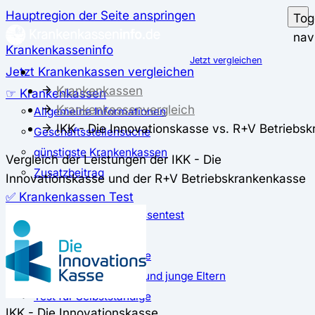
Hauptregion der Seite anspringen
Tog
nav
Krankenkasseninfo
Jetzt vergleichen
Jetzt Krankenkassen vergleichen
Krankenkassen
☞ Krankenkassen
Krankenkassenvergleich
Allgemeine Informationen
IKK - Die Innovationskasse vs. R+V Betriebs
Geschäftsstellensuche
günstigste Krankenkassen
Vergleich der Leistungen der IKK - Die
Zusatzbeitrag
Innovationskasse und der R+V Betriebskrankenkasse
✅ Krankenkassen Test
Der große Krankenkassentest
Test für Studierende
Test für Auszubildende
Test für Schwangere und junge Eltern
Test für Selbstständige
IKK - Die Innovationskasse