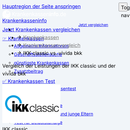
Hauptregion der Seite anspringen
Tog
nav
Krankenkasseninfo
Jetzt vergleichen
Jetzt Krankenkassen vergleichen
Krankenkassen
☞ Krankenkassen
Krankenkassenvergleich
Allgemeine Informationen
IKK classic vs. vivida bkk
Geschäftsstellensuche
günstigste Krankenkassen
Vergleich der Leistungen der IKK classic und der
Zusatzbeitrag
vivida bkk
✅ Krankenkassen Test
Der große Krankenkassentest
Test für Studierende
Test für Auszubildende
Test für Schwangere und junge Eltern
Test für Selbstständige
IKK classic