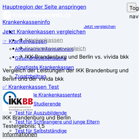
Hauptregion der Seite anspringen
Tog
nav
Krankenkasseninfo
Jetzt vergleichen
Jetzt Krankenkassen vergleichen
Krankenkassen
☞ Krankenkassen
Krankenkassenvergleich
Allgemeine Informationen
IKK Brandenburg und Berlin vs. vivida bkk
Geschäftsstellensuche
günstigste Krankenkassen
Vergleich der Leistungen der IKK Brandenburg und
Zusatzbeitrag
Berlin und der vivida bkk
✅ Krankenkassen Test
Der große Krankenkassentest
Test für Studierende
Test für Auszubildende
IKK Brandenburg und Berlin
Test für Schwangere und junge Eltern
Testergebnis: 1,5
Test für Selbstständige
Informationen