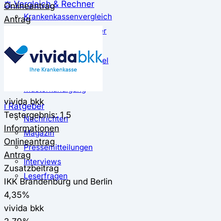
⚖️ Vergleich & Rechner
Onlineantrag
Krankenkassenvergleich
Antrag
Krankenkassenrechner
↔ Wechsel
Krankenkassenwechsel
Kündigung
Musterkündigung
vivida bkk
ℹ Ratgeber
Testergebnis: 1,5
Nachrichten
Informationen
Magazin
Onlineantrag
Pressemitteilungen
Antrag
Interviews
Zusatzbeitrag
Leserfragen
IKK Brandenburg und Berlin
4,35%
vivida bkk