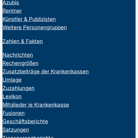
Azubis
Rentner
Künstler & Publizisten
Weitere Personengruppen
Zahlen & Fakten
Nachrichten
Rechengrößen
Zusatzbeiträge der Krankenkassen
Umlage
Zuzahlungen
Lexikon
Mitglieder je Krankenkasse
Fusionen
Geschäftsberichte
Satzungen
Transparenzberichte