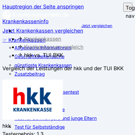
Hauptregion der Seite anspringen
Tog
nav
Krankenkasseninfo
Jetzt vergleichen
Jetzt Krankenkassen vergleichen
Krankenkassen
☞ Krankenkassen
Krankenkassenvergleich
Allgemeine Informationen
hkk vs. TUI BKK
Geschäftsstellensuche
günstigste Krankenkassen
Vergleich der Leistungen der hkk und der TUI BKK
Zusatzbeitrag
✅ Krankenkassen Test
Der große Krankenkassentest
Test für Studierende
Test für Auszubildende
Test für Schwangere und junge Eltern
hkk
Test für Selbstständige
Testergebnis: 1,3