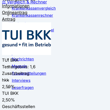
⚖️ Vergleich & Rechner
Informationen
Krankenkassenvergleich
Onlineantrag
Krankenkassenrechner
Antrag
↔ Wechsel
Krankenkassenwechsel
Kündigung
Musterkündigung
ℹ Ratgeber
Nachrichten
TUI BKK
Magazin
Testergebnis: 1,6
Zusatzbeitrag
Pressemitteilungen
hkk
Interviews
2,59%
Leserfragen
TUI BKK
2,50%
Geschäftsstellen