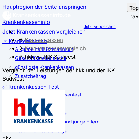
Hauptregion der Seite anspringen
Tog
nav
Krankenkasseninfo
Jetzt vergleichen
Jetzt Krankenkassen vergleichen
Krankenkassen
☞ Krankenkassen
Krankenkassenvergleich
Allgemeine Informationen
hkk vs. IKK Südwest
Geschäftsstellensuche
günstigste Krankenkassen
Vergleich der Leistungen der hkk und der IKK
Zusatzbeitrag
Südwest
✅ Krankenkassen Test
Der große Krankenkassentest
Test für Studierende
Test für Auszubildende
Test für Schwangere und junge Eltern
Test für Selbstständige
hkk