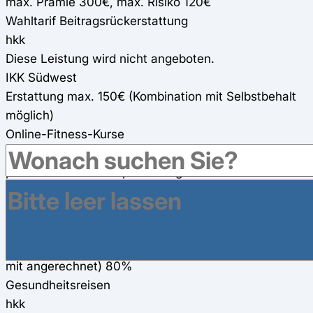
max. Prämie 300€, max. Risiko 120€
Wahltarif Beitragsrückerstattung
hkk
Diese Leistung wird nicht angeboten.
IKK Südwest
Erstattung max. 150€ (Kombination mit Selbstbehalt
möglich)
Online-Fitness-Kurse
hkk
präventives Ganzkörpertraining oder verschiedene
Rückenkurse
IKK Südwest
300€ Zuschuss für zwei Online-Fitness-Kurse (150€
pro Kurs) (werden für andere Präventionsmaßnahmen
mit angerechnet) 80%
Gesundheitsreisen
hkk