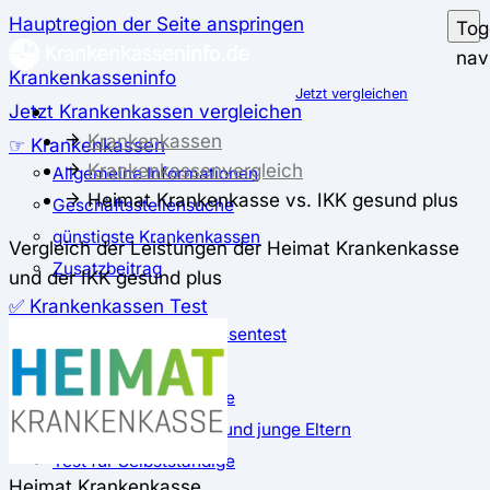
Hauptregion der Seite anspringen
Tog
nav
Krankenkasseninfo
Jetzt vergleichen
Jetzt Krankenkassen vergleichen
Krankenkassen
☞ Krankenkassen
Krankenkassenvergleich
Allgemeine Informationen
Heimat Krankenkasse vs. IKK gesund plus
Geschäftsstellensuche
günstigste Krankenkassen
Vergleich der Leistungen der Heimat Krankenkasse
Zusatzbeitrag
und der IKK gesund plus
✅ Krankenkassen Test
Der große Krankenkassentest
Test für Studierende
Test für Auszubildende
Test für Schwangere und junge Eltern
Test für Selbstständige
Heimat Krankenkasse