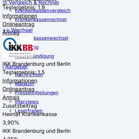
⚖️ Vergleich & Rechner
Testergebnis: 1,9
Krankenkassenvergleich
Informationen
Krankenkassenrechner
Onlineantrag
↔ Wechsel
Antrag
Krankenkassenwechsel
Kündigung
Musterkündigung
IKK Brandenburg und Berlin
ℹ Ratgeber
Testergebnis: 1,5
Nachrichten
Informationen
Magazin
Onlineantrag
Pressemitteilungen
Antrag
Interviews
Zusatzbeitrag
Leserfragen
Heimat Krankenkasse
3,90%
IKK Brandenburg und Berlin