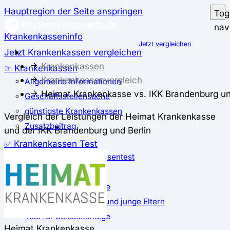
Hauptregion der Seite anspringen
Tog
nav
Krankenkasseninfo
Jetzt vergleichen
Jetzt Krankenkassen vergleichen
Krankenkassen
☞ Krankenkassen
Krankenkassenvergleich
Allgemeine Informationen
Heimat Krankenkasse vs. IKK Brandenburg un
Geschäftsstellensuche
günstigste Krankenkassen
Vergleich der Leistungen der Heimat Krankenkasse
Zusatzbeitrag
und der IKK Brandenburg und Berlin
✅ Krankenkassen Test
Der große Krankenkassentest
Test für Studierende
Test für Auszubildende
Test für Schwangere und junge Eltern
Test für Selbstständige
Heimat Krankenkasse