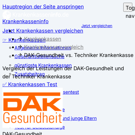
Hauptregion der Seite anspringen
Tog
nav
Krankenkasseninfo
Jetzt vergleichen
Jetzt Krankenkassen vergleichen
Krankenkassen
☞ Krankenkassen
Krankenkassenvergleich
Allgemeine Informationen
DAK-Gesundheit vs. Techniker Krankenkasse
Geschäftsstellensuche
günstigste Krankenkassen
Vergleich der Leistungen der DAK-Gesundheit und
Zusatzbeitrag
der Techniker Krankenkasse
✅ Krankenkassen Test
Der große Krankenkassentest
Test für Studierende
Test für Auszubildende
Test für Schwangere und junge Eltern
Test für Selbstständige
DAK-Gesundheit