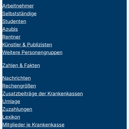
Arbeitnehmer
Selbstständige
Studenten
Azubis
Rentner
Künstler & Publizisten
Weitere Personengruppen
Zahlen & Fakten
Nachrichten
Rechengrößen
Zusatzbeiträge der Krankenkassen
Umlage
Zuzahlungen
Lexikon
Mitglieder je Krankenkasse