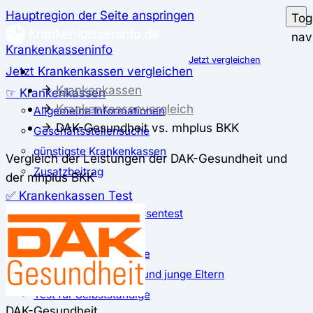
Hauptregion der Seite anspringen
Tog
nav
Krankenkasseninfo
Jetzt vergleichen
Jetzt Krankenkassen vergleichen
Krankenkassen
☞ Krankenkassen
Krankenkassenvergleich
Allgemeine Informationen
DAK-Gesundheit vs. mhplus BKK
Geschäftsstellensuche
günstigste Krankenkassen
Vergleich der Leistungen der DAK-Gesundheit und
Zusatzbeitrag
der mhplus BKK
✅ Krankenkassen Test
Der große Krankenkassentest
Test für Studierende
Test für Auszubildende
Test für Schwangere und junge Eltern
Test für Selbstständige
DAK-Gesundheit