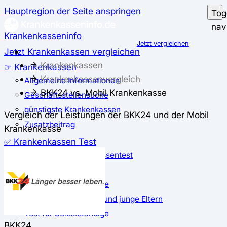
Hauptregion der Seite anspringen
Tog
nav
Krankenkasseninfo
Jetzt vergleichen
Jetzt Krankenkassen vergleichen
Krankenkassen
☞ Krankenkassen
Krankenkassenvergleich
Allgemeine Informationen
BKK24 vs. Mobil Krankenkasse
Geschäftsstellensuche
günstigste Krankenkassen
Vergleich der Leistungen der BKK24 und der Mobil
Zusatzbeitrag
Krankenkasse
✅ Krankenkassen Test
Der große Krankenkassentest
Test für Studierende
Test für Auszubildende
Test für Schwangere und junge Eltern
Test für Selbstständige
BKK24