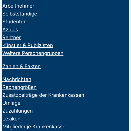
Arbeitnehmer
Selbstständige
Studenten
Azubis
Rentner
Künstler & Publizisten
Weitere Personengruppen
Zahlen & Fakten
Nachrichten
Rechengrößen
Zusatzbeiträge der Krankenkassen
Umlage
Zuzahlungen
Lexikon
Mitglieder je Krankenkasse