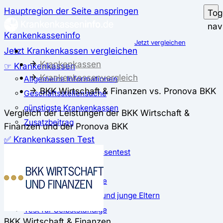
Hauptregion der Seite anspringen
Tog
nav
Krankenkasseninfo
Jetzt vergleichen
Jetzt Krankenkassen vergleichen
Krankenkassen
☞ Krankenkassen
Krankenkassenvergleich
Allgemeine Informationen
BKK Wirtschaft & Finanzen vs. Pronova BKK
Geschäftsstellensuche
günstigste Krankenkassen
Vergleich der Leistungen der BKK Wirtschaft &
Zusatzbeitrag
Finanzen und der Pronova BKK
✅ Krankenkassen Test
Der große Krankenkassentest
Test für Studierende
Test für Auszubildende
Test für Schwangere und junge Eltern
Test für Selbstständige
BKK Wirtschaft & Finanzen