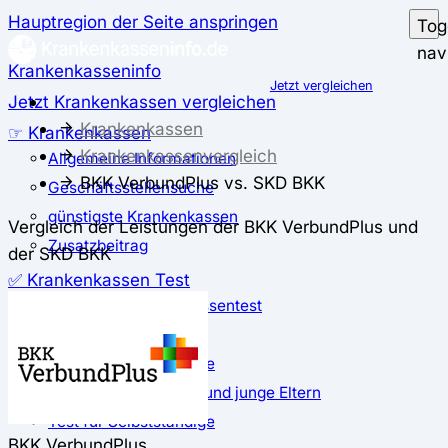
Hauptregion der Seite anspringen
Tog
nav
Krankenkasseninfo
Jetzt vergleichen
Jetzt Krankenkassen vergleichen
Krankenkassen
☞ Krankenkassen
Krankenkassenvergleich
Allgemeine Informationen
BKK VerbundPlus vs. SKD BKK
Geschäftsstellensuche
günstigste Krankenkassen
Vergleich der Leistungen der BKK VerbundPlus und
Zusatzbeitrag
der SKD BKK
✅ Krankenkassen Test
Der große Krankenkassentest
Test für Studierende
Test für Auszubildende
Test für Schwangere und junge Eltern
Test für Selbstständige
BKK VerbundPlus