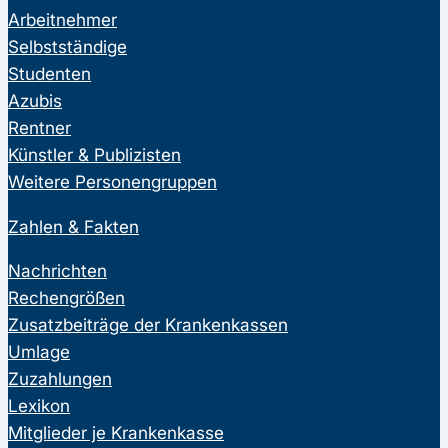
Arbeitnehmer
Selbstständige
Studenten
Azubis
Rentner
Künstler & Publizisten
Weitere Personengruppen
Zahlen & Fakten
Nachrichten
Rechengrößen
Zusatzbeiträge der Krankenkassen
Umlage
Zuzahlungen
Lexikon
Mitglieder je Krankenkasse