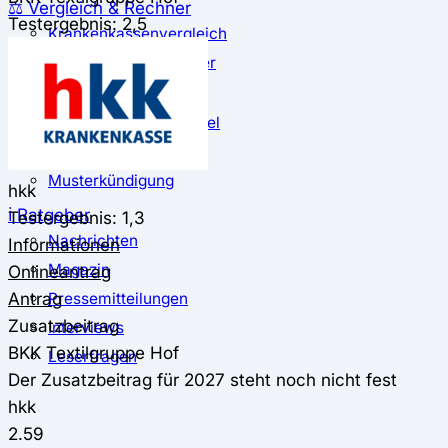
⚖️ Vergleich & Rechner
Testergebnis: 2,5
Krankenkassenvergleich
Krankenkassenrechner
↔ Wechsel
Krankenkassenwechsel
Kündigung
Musterkündigung
hkk
ℹ Ratgeber
Testergebnis: 1,3
Nachrichten
Informationen
Magazin
Onlineantrag
Antrag
Pressemitteilungen
Zusatzbeitrag
Interviews
BKK Textilgruppe Hof
Leserfragen
Der Zusatzbeitrag für 2027 steht noch nicht fest
hkk
2.59