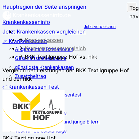
Hauptregion der Seite anspringen
Tog
nav
Krankenkasseninfo
Jetzt vergleichen
Jetzt Krankenkassen vergleichen
Krankenkassen
☞ Krankenkassen
Krankenkassenvergleich
Allgemeine Informationen
BKK Textilgruppe Hof vs. hkk
Geschäftsstellensuche
günstigste Krankenkassen
Vergleich der Leistungen der BKK Textilgruppe Hof
Zusatzbeitrag
und der hkk
✅ Krankenkassen Test
Der große Krankenkassentest
Test für Studierende
Test für Auszubildende
Test für Schwangere und junge Eltern
Test für Selbstständige
BKK Textilgruppe Hof