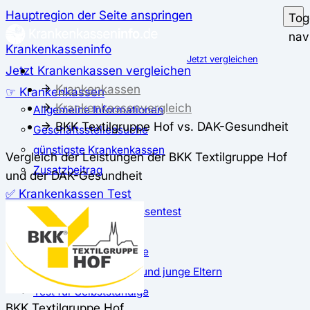
Hauptregion der Seite anspringen
Tog
nav
Krankenkasseninfo
Jetzt vergleichen
Jetzt Krankenkassen vergleichen
Krankenkassen
☞ Krankenkassen
Krankenkassenvergleich
Allgemeine Informationen
BKK Textilgruppe Hof vs. DAK-Gesundheit
Geschäftsstellensuche
günstigste Krankenkassen
Vergleich der Leistungen der BKK Textilgruppe Hof
Zusatzbeitrag
und der DAK-Gesundheit
✅ Krankenkassen Test
Der große Krankenkassentest
Test für Studierende
Test für Auszubildende
Test für Schwangere und junge Eltern
Test für Selbstständige
BKK Textilgruppe Hof