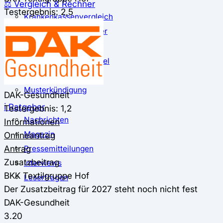
⚖️ Vergleich & Rechner
Testergebnis: 2,5
Krankenkassenvergleich
Krankenkassenrechner
↔ Wechsel
Krankenkassenwechsel
Kündigung
Musterkündigung
DAK-Gesundheit
ℹ Ratgeber
Testergebnis: 1,2
Nachrichten
Informationen
Magazin
Onlineantrag
Antrag
Pressemitteilungen
Zusatzbeitrag
Interviews
BKK Textilgruppe Hof
Leserfragen
Der Zusatzbeitrag für 2027 steht noch nicht fest
DAK-Gesundheit
3.20