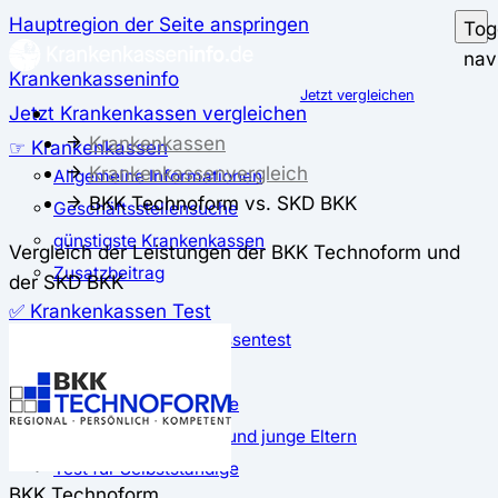
Hauptregion der Seite anspringen
Tog
nav
Krankenkasseninfo
Jetzt vergleichen
Jetzt Krankenkassen vergleichen
Krankenkassen
☞ Krankenkassen
Krankenkassenvergleich
Allgemeine Informationen
BKK Technoform vs. SKD BKK
Geschäftsstellensuche
günstigste Krankenkassen
Vergleich der Leistungen der BKK Technoform und
Zusatzbeitrag
der SKD BKK
✅ Krankenkassen Test
Der große Krankenkassentest
Test für Studierende
Test für Auszubildende
Test für Schwangere und junge Eltern
Test für Selbstständige
BKK Technoform