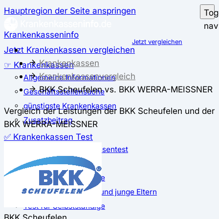
Hauptregion der Seite anspringen
Tog
nav
Krankenkasseninfo
Jetzt vergleichen
Jetzt Krankenkassen vergleichen
Krankenkassen
☞ Krankenkassen
Krankenkassenvergleich
Allgemeine Informationen
BKK Scheufelen vs. BKK WERRA-MEISSNER
Geschäftsstellensuche
günstigste Krankenkassen
Vergleich der Leistungen der BKK Scheufelen und der
Zusatzbeitrag
BKK WERRA-MEISSNER
✅ Krankenkassen Test
Der große Krankenkassentest
Test für Studierende
Test für Auszubildende
Test für Schwangere und junge Eltern
Test für Selbstständige
BKK Scheufelen