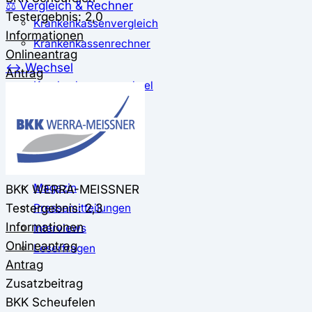
⚖️ Vergleich & Rechner
Testergebnis: 2,0
Krankenkassenvergleich
Informationen
Krankenkassenrechner
Onlineantrag
↔ Wechsel
Antrag
Krankenkassenwechsel
Kündigung
Musterkündigung
ℹ Ratgeber
Nachrichten
Magazin
BKK WERRA-MEISSNER
Testergebnis: 2,3
Pressemitteilungen
Informationen
Interviews
Onlineantrag
Leserfragen
Antrag
Zusatzbeitrag
BKK Scheufelen