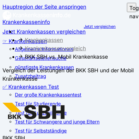
Hauptregion der Seite anspringen
Tog
nav
Krankenkasseninfo
Jetzt vergleichen
Jetzt Krankenkassen vergleichen
Krankenkassen
☞ Krankenkassen
Krankenkassenvergleich
Allgemeine Informationen
BKK SBH vs. Mobil Krankenkasse
Geschäftsstellensuche
günstigste Krankenkassen
Vergleich der Leistungen der BKK SBH und der Mobil
Zusatzbeitrag
Krankenkasse
✅ Krankenkassen Test
Der große Krankenkassentest
Test für Studierende
Test für Auszubildende
Test für Schwangere und junge Eltern
Test für Selbstständige
BKK SBH