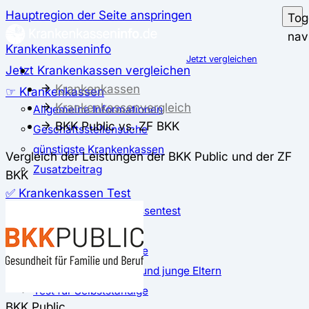
Hauptregion der Seite anspringen
Tog
nav
Krankenkasseninfo
Jetzt vergleichen
Jetzt Krankenkassen vergleichen
Krankenkassen
☞ Krankenkassen
Krankenkassenvergleich
Allgemeine Informationen
BKK Public vs. ZF BKK
Geschäftsstellensuche
günstigste Krankenkassen
Vergleich der Leistungen der BKK Public und der ZF
Zusatzbeitrag
BKK
✅ Krankenkassen Test
Der große Krankenkassentest
Test für Studierende
Test für Auszubildende
Test für Schwangere und junge Eltern
Test für Selbstständige
BKK Public