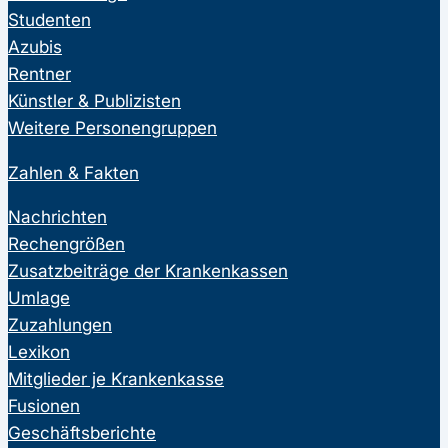
Studenten
Azubis
Rentner
Künstler & Publizisten
Weitere Personengruppen
Zahlen & Fakten
Nachrichten
Rechengrößen
Zusatzbeiträge der Krankenkassen
Umlage
Zuzahlungen
Lexikon
Mitglieder je Krankenkasse
Fusionen
Geschäftsberichte