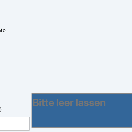
nto
)