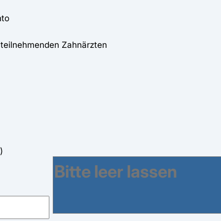
nto
i teilnehmenden Zahnärzten
)