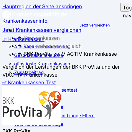
Hauptregion der Seite anspringen
Tog
nav
Krankenkasseninfo
Jetzt vergleichen
Jetzt Krankenkassen vergleichen
Krankenkassen
☞ Krankenkassen
Krankenkassenvergleich
Allgemeine Informationen
BKK ProVita vs. VIACTIV Krankenkasse
Geschäftsstellensuche
günstigste Krankenkassen
Vergleich der Leistungen der BKK ProVita und der
Zusatzbeitrag
VIACTIV Krankenkasse
✅ Krankenkassen Test
Der große Krankenkassentest
Test für Studierende
Test für Auszubildende
Test für Schwangere und junge Eltern
Test für Selbstständige
BKK ProVita