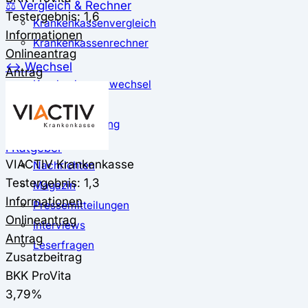
⚖️ Vergleich & Rechner
Testergebnis: 1,6
Krankenkassenvergleich
Informationen
Krankenkassenrechner
Onlineantrag
↔ Wechsel
Antrag
Krankenkassenwechsel
Kündigung
Musterkündigung
ℹ Ratgeber
VIACTIV Krankenkasse
Nachrichten
Testergebnis: 1,3
Magazin
Informationen
Pressemitteilungen
Onlineantrag
Interviews
Antrag
Leserfragen
Zusatzbeitrag
BKK ProVita
3,79%