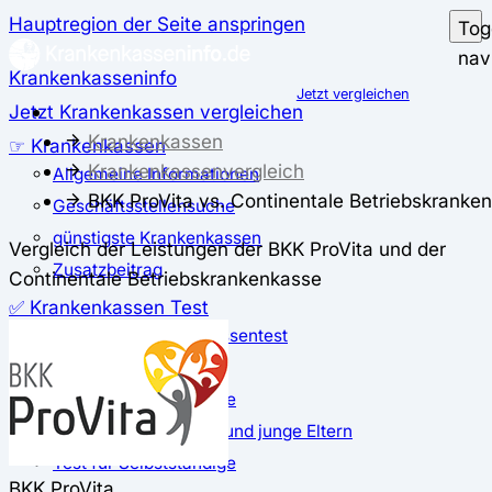
Hauptregion der Seite anspringen
Tog
nav
Krankenkasseninfo
Jetzt vergleichen
Jetzt Krankenkassen vergleichen
Krankenkassen
☞ Krankenkassen
Krankenkassenvergleich
Allgemeine Informationen
BKK ProVita vs. Continentale Betriebskranke
Geschäftsstellensuche
günstigste Krankenkassen
Vergleich der Leistungen der BKK ProVita und der
Zusatzbeitrag
Continentale Betriebskrankenkasse
✅ Krankenkassen Test
Der große Krankenkassentest
Test für Studierende
Test für Auszubildende
Test für Schwangere und junge Eltern
Test für Selbstständige
BKK ProVita