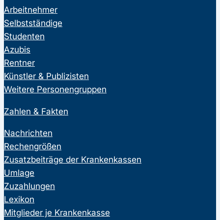
Arbeitnehmer
Selbstständige
Studenten
Azubis
Rentner
Künstler & Publizisten
Weitere Personengruppen
Zahlen & Fakten
Nachrichten
Rechengrößen
Zusatzbeiträge der Krankenkassen
Umlage
Zuzahlungen
Lexikon
Mitglieder je Krankenkasse