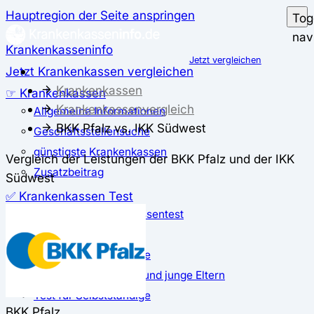
Hauptregion der Seite anspringen
Tog
nav
Krankenkasseninfo
Jetzt vergleichen
Jetzt Krankenkassen vergleichen
Krankenkassen
☞ Krankenkassen
Krankenkassenvergleich
Allgemeine Informationen
BKK Pfalz vs. IKK Südwest
Geschäftsstellensuche
günstigste Krankenkassen
Vergleich der Leistungen der BKK Pfalz und der IKK
Zusatzbeitrag
Südwest
✅ Krankenkassen Test
Der große Krankenkassentest
Test für Studierende
Test für Auszubildende
Test für Schwangere und junge Eltern
Test für Selbstständige
BKK Pfalz