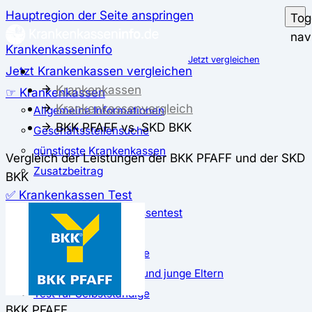
Hauptregion der Seite anspringen
Tog
nav
Krankenkasseninfo
Jetzt vergleichen
Jetzt Krankenkassen vergleichen
Krankenkassen
☞ Krankenkassen
Krankenkassenvergleich
Allgemeine Informationen
BKK PFAFF vs. SKD BKK
Geschäftsstellensuche
günstigste Krankenkassen
Vergleich der Leistungen der BKK PFAFF und der SKD
Zusatzbeitrag
BKK
✅ Krankenkassen Test
Der große Krankenkassentest
Test für Studierende
Test für Auszubildende
Test für Schwangere und junge Eltern
Test für Selbstständige
BKK PFAFF