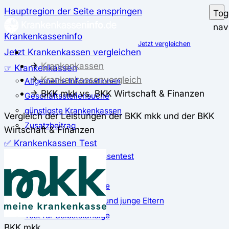
Hauptregion der Seite anspringen
Tog
nav
Krankenkasseninfo
Jetzt vergleichen
Jetzt Krankenkassen vergleichen
Krankenkassen
☞ Krankenkassen
Krankenkassenvergleich
Allgemeine Informationen
BKK mkk vs. BKK Wirtschaft & Finanzen
Geschäftsstellensuche
günstigste Krankenkassen
Vergleich der Leistungen der BKK mkk und der BKK
Zusatzbeitrag
Wirtschaft & Finanzen
✅ Krankenkassen Test
Der große Krankenkassentest
Test für Studierende
Test für Auszubildende
Test für Schwangere und junge Eltern
Test für Selbstständige
BKK mkk