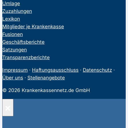
Umlage
Zuzahlungen
Lexikon
Mitglieder je Krankenkasse
Fusionen
Geschäftsberichte
Satzungen
Transparenzberichte
Impressum
·
Haftungsausschluss
·
Datenschutz
·
Über uns
·
Stellenangebote
© 2026 Krankenkassennetz.de GmbH
×