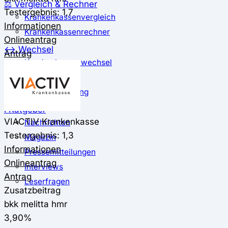
⚖️ Vergleich & Rechner
Testergebnis: 1,7
Krankenkassenvergleich
Informationen
Krankenkassenrechner
Onlineantrag
↔ Wechsel
Antrag
Krankenkassenwechsel
Kündigung
Musterkündigung
ℹ Ratgeber
VIACTIV Krankenkasse
Nachrichten
Testergebnis: 1,3
Magazin
Informationen
Pressemitteilungen
Onlineantrag
Interviews
Antrag
Leserfragen
Zusatzbeitrag
bkk melitta hmr
3,90%