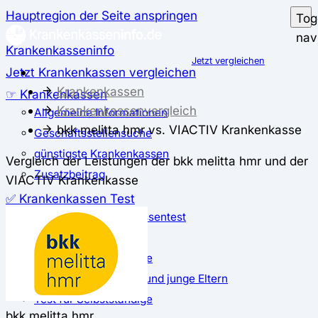
Hauptregion der Seite anspringen
Tog
nav
Krankenkasseninfo
Jetzt vergleichen
Jetzt Krankenkassen vergleichen
Krankenkassen
☞ Krankenkassen
Krankenkassenvergleich
Allgemeine Informationen
bkk melitta hmr vs. VIACTIV Krankenkasse
Geschäftsstellensuche
günstigste Krankenkassen
Vergleich der Leistungen der bkk melitta hmr und der
Zusatzbeitrag
VIACTIV Krankenkasse
✅ Krankenkassen Test
Der große Krankenkassentest
Test für Studierende
Test für Auszubildende
Test für Schwangere und junge Eltern
Test für Selbstständige
bkk melitta hmr