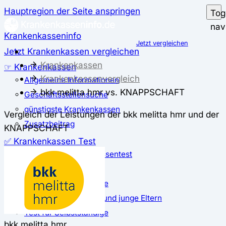
Hauptregion der Seite anspringen
Tog
nav
Krankenkasseninfo
Jetzt vergleichen
Jetzt Krankenkassen vergleichen
Krankenkassen
☞ Krankenkassen
Krankenkassenvergleich
Allgemeine Informationen
bkk melitta hmr vs. KNAPPSCHAFT
Geschäftsstellensuche
günstigste Krankenkassen
Vergleich der Leistungen der bkk melitta hmr und der
Zusatzbeitrag
KNAPPSCHAFT
✅ Krankenkassen Test
Der große Krankenkassentest
Test für Studierende
Test für Auszubildende
Test für Schwangere und junge Eltern
Test für Selbstständige
bkk melitta hmr