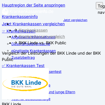
Hauptregion der Seite anspringen
Tog
nav
Krankenkasseninfo
Jetzt vergleichen
Jetzt Krankenkassen vergleichen
Krankenkassen
☞ Krankenkassen
Krankenkassenvergleich
Allgemeine Informationen
BKK Linde vs. BKK Public
Geschäftsstellensuche
günstigste Krankenkassen
Vergleich der Leistungen der BKK Linde und der BKK
Zusatzbeitrag
Public
✅ Krankenkassen Test
Der große Krankenkassentest
Test für Studierende
Test für Auszubildende
Test für Schwangere und junge Eltern
Test für Selbstständige
BKK Linde